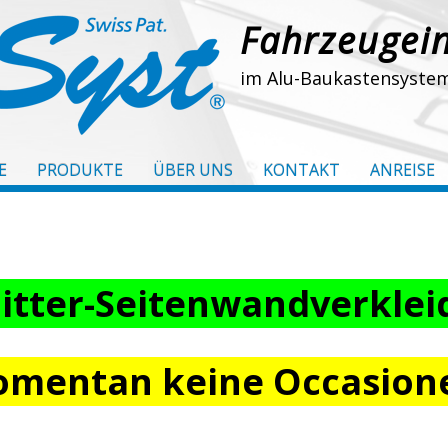
Fahrzeugei
im Alu-Baukastensyste
E
PRODUKTE
ÜBER UNS
KONTAKT
ANREISE
tter-Seitenwandverkle
mentan keine Occasion