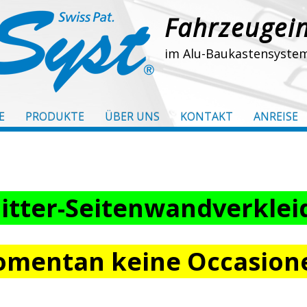
Fahrzeugei
im Alu-Baukastensyste
E
PRODUKTE
ÜBER UNS
KONTAKT
ANREISE
tter-Seitenwandverkle
mentan keine Occasion