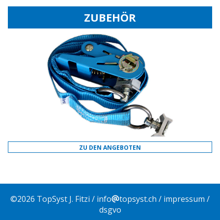
ZUBEHÖR
ZU DEN ANGEBOTEN
©
2026
TopSyst J. Fitzi /
info
topsyst.ch
/
impressum
/
dsgvo