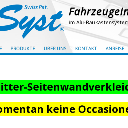
Fahrzeugei
im Alu-Baukastensyste
E
PRODUKTE
ÜBER UNS
KONTAKT
ANREISE
tter-Seitenwandverkle
mentan keine Occasion