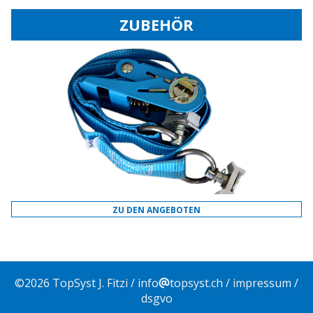
ZUBEHÖR
ZU DEN ANGEBOTEN
©
2026
TopSyst J. Fitzi /
info
topsyst.ch
/
impressum
/
dsgvo