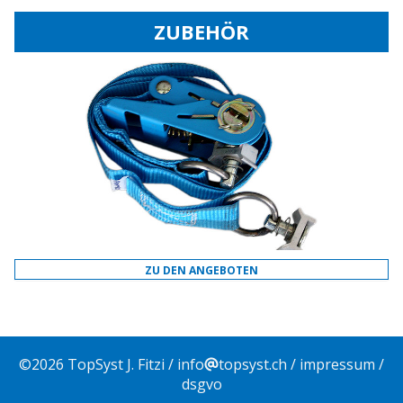
ZUBEHÖR
ZU DEN ANGEBOTEN
©
2026
TopSyst J. Fitzi /
info
topsyst.ch
/
impressum
/
dsgvo