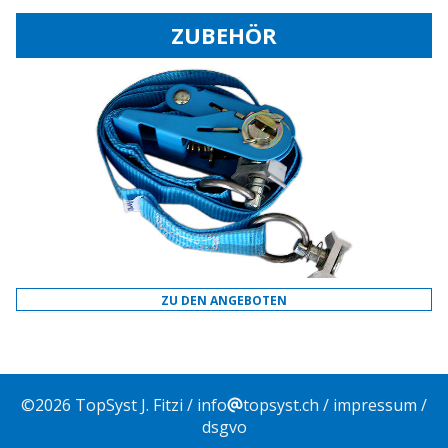
ZUBEHÖR
ZU DEN ANGEBOTEN
©
2026
TopSyst J. Fitzi /
info
topsyst.ch
/
impressum
/
dsgvo